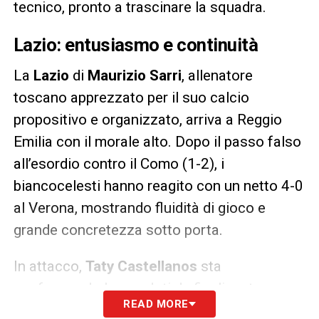
tecnico, pronto a trascinare la squadra.
Lazio: entusiasmo e continuità
La
Lazio
di
Maurizio Sarri
, allenatore
toscano apprezzato per il suo calcio
propositivo e organizzato, arriva a Reggio
Emilia con il morale alto. Dopo il passo falso
all’esordio contro il Como (1-2), i
biancocelesti hanno reagito con un netto 4-0
al Verona, mostrando fluidità di gioco e
grande concretezza sotto porta.
In attacco,
Taty Castellanos
sta
confermando le sue doti da finalizzatore,
READ MORE
mentre
Mattia Zaccagni
aggiunge