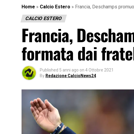
Home
»
Calcio Estero
»
Francia, Deschamps promuove
CALCIO ESTERO
Francia, Descha
formata dai frate
Published
5 anni ago
on
4 Ottobre 2021
By
Redazione CalcioNews24