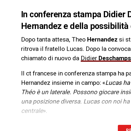
In conferenza stampa Didier D
Hernandez e della possibilità
Dopo tanta attesa, Theo
Hernandez
si s
ritrova il fratello Lucas. Dopo la convoca
chiamato di nuovo da
Didier
Deschamps
Il ct francese in conferenza stampa ha par
Hernandez insieme in campo: «
Lucas ha 
Théo è un laterale. Possono giocare insi
una posizione diversa. Lucas con noi ha 
centrale
».
LA PLAYLIST DELLE NOSTRE TOP NEW
R