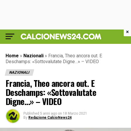
×
Home
»
Nazionali
»
Francia, Theo ancora out. E
Deschamps: «Sottovalutate Digne…» – VIDEO
NAZIONALI
Francia, Theo ancora out. E
Deschamps: «Sottovalutate
Digne…» – VIDEO
Published
5 anni ago
on
18 Marzo 2021
By
Redazione CalcioNews24