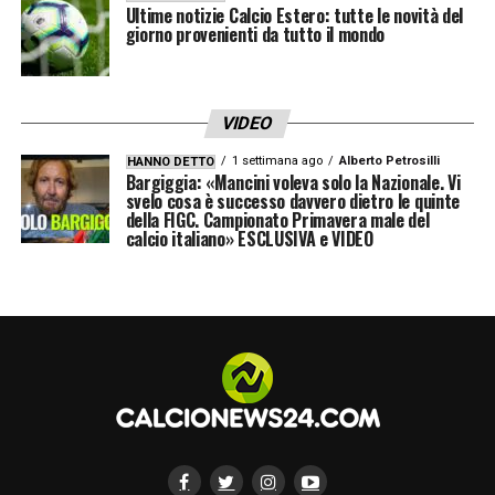
Ultime notizie Calcio Estero: tutte le novità del
Con la presenza di Lautaro Martinez –
giorno provenienti da tutto il mondo
ritenuto uomo chiave di questi anni all’Inter –
e con la crescita di Pio Esposito e di Bonny,
il
sacrificio di Marcus Thuram potrebbe
VIDEO
rappresentare un’idea da prendere in
1 settimana ago
Alberto Petrosilli
HANNO DETTO
Bargiggia: «Mancini voleva solo la Nazionale. Vi
considerazione da parte di Marotta
. L’ad
svelo cosa è successo davvero dietro le quinte
della FIGC. Campionato Primavera male del
nerazzurro è sempre attento alle possibili
calcio italiano» ESCLUSIVA e VIDEO
occasioni sul mercato italiano e
internazionale.