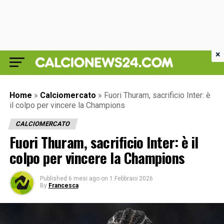
×
Home
»
Calciomercato
»
Fuori Thuram, sacrificio Inter: è
il colpo per vincere la Champions
CALCIOMERCATO
Fuori Thuram, sacrificio Inter: è il
colpo per vincere la Champions
Published
6 mesi ago
on
1 Febbraio 2026
By
Francesca