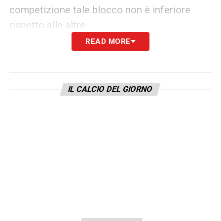
competizione tale blocco non è inferiore
rispetto alle altre.
READ MORE
In un contesto dove serve vincere a tutti i
costi (o rimontare)
Retegui e Lookman
devono stare in campo: considerando che
IL CALCIO DEL GIORNO
quelli messi in campo vengono messi (al
netto dei loro errori) senza una determinata
logica offensiva, apparentemente spaesati.
Rifiatare?
Non se si tratta di giocare una
volta a settimana. Valeva per
Inzaghi-
Lentini-Morfeo
, stessa cosa con il duo
Floccari-Doni
, idem quando erano
Denis-
Moralez
a guidare l’attacco, in era Gasp