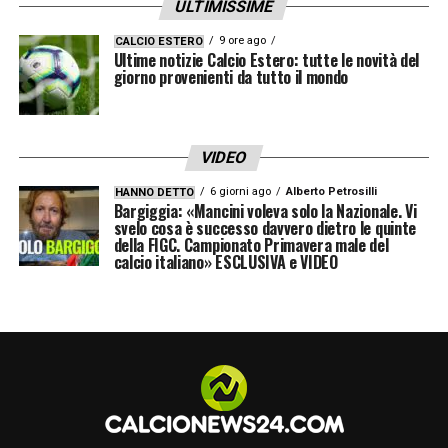
ULTIMISSIME
Ilicic-Gomez-Zapata
nel
2018/2019
erano
intoccabili. Appoggiarsi alle proprie certezze
9 ore ago
CALCIO ESTERO
Ultime notizie Calcio Estero: tutte le novità del
per evitare che le uniche risposte diventino
giorno provenienti da tutto il mondo
altri punti interrogativi di fronte ad un crollo
troppo evidente per essere ignorato.
VIDEO
6 giorni ago
Alberto Petrosilli
HANNO DETTO
LA PLAYLIST DELLE NOSTRE TOP NEWS
Bargiggia: «Mancini voleva solo la Nazionale. Vi
svelo cosa è successo davvero dietro le quinte
della FIGC. Campionato Primavera male del
calcio italiano» ESCLUSIVA e VIDEO