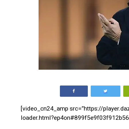
[video_cn24_amp src=”https://player.d
loader.html?ep4on#899f5e9f03f912b56