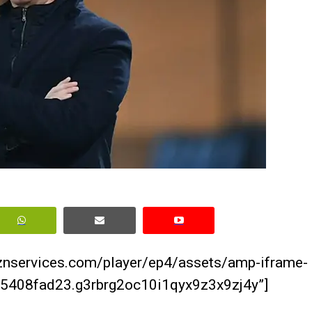
aznservices.com/player/ep4/assets/amp-iframe-
5408fad23.g3rbrg2oc10i1qyx9z3x9zj4y”]