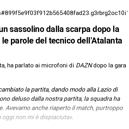
r.js#899f5e9f03f912b565408fad23.g3rbrg2oc10i
 un sassolino dalla scarpa dopo la
 le parole del tecnico dell’Atalanta
nta, ha parlato ai microfoni di
DAZN
dopo la gara
a cambiato la partita, dando modo alla Lazio di
no deluso dalla nostra partita, la squadra ha
e. Avevamo anche riaperto il match, purtroppo
 oggi non mi è dispiaciuta».