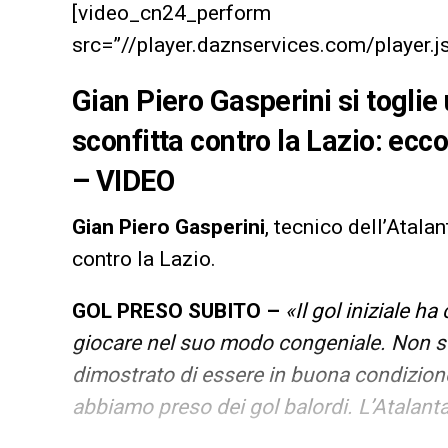
[video_cn24_perform
src=”//player.daznservices.com/playe
Gian Piero Gasperini si toglie
sconfitta contro la Lazio: ecco
– VIDEO
Gian Piero Gasperini
, tecnico dell’Atala
contro la Lazio.
GOL PRESO SUBITO –
«Il gol iniziale h
giocare nel suo modo congeniale. Non so
dimostrato di essere in buona condizion
abbiamo preso dei gol balordi. L’Atalanta