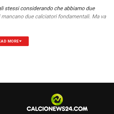
 gli stessi considerando che abbiamo due
i mancano due calciatori fondamentali. Ma va
na ha parlato con la squadra, io non ho bisogno di
EAD MORE
ssato un turno ma sembra che non abbiamo fatto
mo al terzo posto. A me nessuno mi ha regalato
In questo momento devo pensare alla squadra e
con nessuno. A me piace la critica, però mi
uccedendo qua. Io mi aspetto che si parli
S