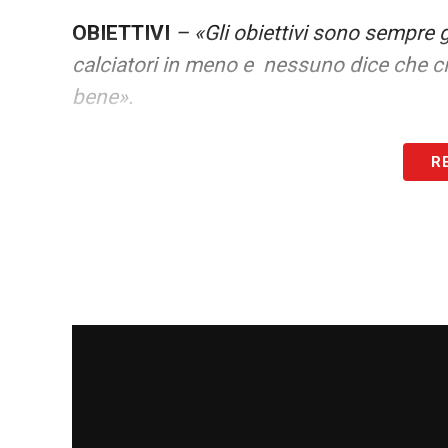
OBIETTIVI
– «Gli obiettivi sono sempre
calciatori in meno e nessuno dice che c
bene».
LA STAGIONE
–
«
Il presidente ieri a ce
R
essere tranquillizzato. Noi abbiamo pa
nulla. Se vinciamo contro la Juve andia
nulla, non vado dietro le chiacchiere. 
farla rendere al massimo. Io non ce l’ho 
sembra eccessivo tutto questo che sta s
anche di cose buone».
LA PLAYLIST DELLE NOSTRE TOP NEW