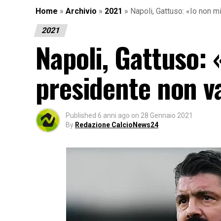
Home
»
Archivio
»
2021
»
Napoli, Gattuso: «Io non m
2021
Napoli, Gattuso: 
presidente non v
Published
6 anni ago
on
28 Gennaio 2021
By
Redazione CalcioNews24