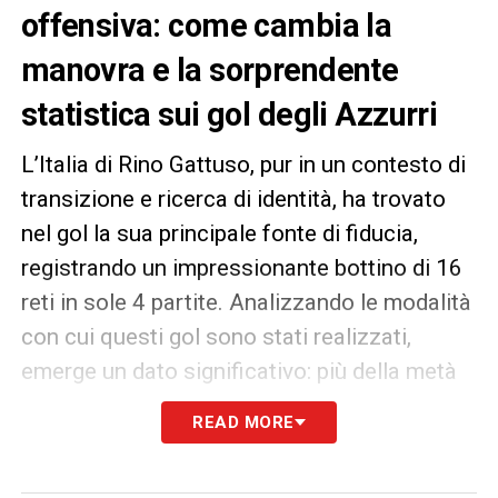
offensiva: come cambia la
manovra e la sorprendente
statistica sui gol degli Azzurri
L’Italia di Rino Gattuso, pur in un contesto di
transizione e ricerca di identità, ha trovato
nel gol la sua principale fonte di fiducia,
registrando un impressionante bottino di 16
reti in sole 4 partite. Analizzando le modalità
con cui questi gol sono stati realizzati,
emerge un dato significativo: più della metà
delle marcature provengono da conclusioni
READ MORE
dalla distanza o da colpi di testa. Questa
tendenza non solo evidenzia specifiche