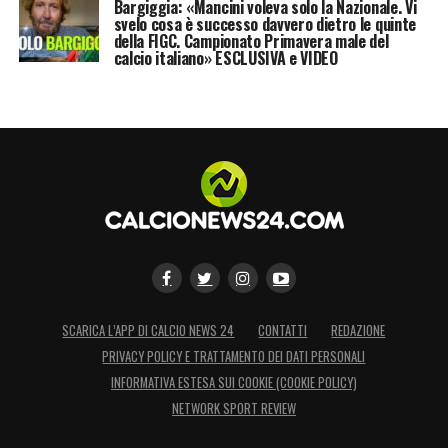
Bargiggia: «Mancini voleva solo la Nazionale. Vi
svelo cosa è successo davvero dietro le quinte
LA PLAYLIST DELLE NOSTRE TOP NEWS
della FIGC. Campionato Primavera male del
calcio italiano» ESCLUSIVA e VIDEO
SCARICA L’APP DI CALCIO NEWS 24
CONTATTI
REDAZIONE
PRIVACY POLICY E TRATTAMENTO DEI DATI PERSONALI
INFORMATIVA ESTESA SUI COOKIE (COOKIE POLICY)
NETWORK SPORT REVIEW