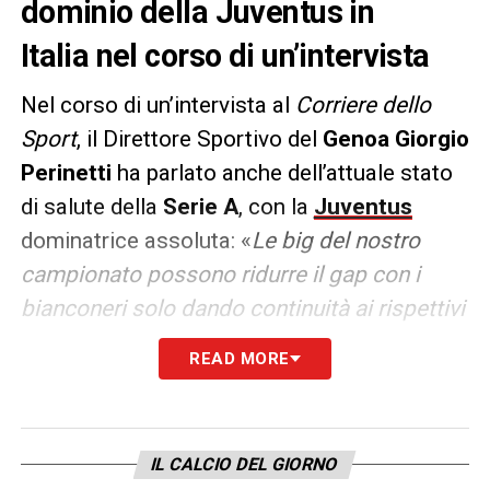
dominio della Juventus in
Italia nel corso di un’intervista
Nel corso di un’intervista al
Corriere dello
Sport
, il Direttore Sportivo del
Genoa Giorgio
Perinetti
ha parlato anche dell’attuale stato
di salute della
Serie A
, con la
Juventus
dominatrice assoluta: «
Le big del nostro
campionato possono ridurre il gap con i
bianconeri solo dando continuità ai rispettivi
progetti tecnici. Il
Napoli
ha cambiato
READ MORE
allenatore,
Inter
e
Milan
ne hanno alternati
diversi, ma bisogna prendere una strada
precisa e inserire ogni anno 2-3 giocatori
IL CALCIO DEL GIORNO
importanti. Il Fair Play Finanziario ha messo i