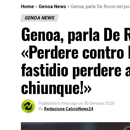
Home
»
Genoa News
»
Genoa, parla De Rossi nel pos
GENOA NEWS
Genoa, parla De R
«Perdere contro l
fastidio perdere
chiunque!»
Published
6 mesi ago
on
30 Gennaio 2026
By
Redazione CalcioNews24