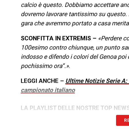
calcio è questo. Dobbiamo accettare anc
dovremo lavorare tantissimo su questo. A
gara che avremmo portato a casa merit
SCONFITTA IN EXTREMIS
–
«Perdere con
100esimo contro chiunque, un punto sare
indosso e difendo i colori del Genoa poi q
pochissimo ora”.»
.
LEGGI ANCHE –
Ultime Notizie Serie A:
campionato italiano
LA PLAYLIST DELLE NOSTRE TOP NEW
R