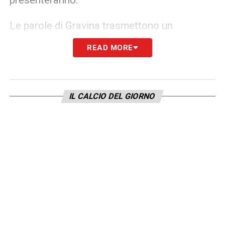
Le parole di Gravina trasmettono un
messaggio di solidità e determinazione, sia
READ MORE
sul fronte organizzativo che su quello
sportivo, in un momento in cui l’Italia
calcistica guarda al futuro con rinnovata
IL CALCIO DEL GIORNO
speranza e la consapevolezza delle proprie
forze.
LA PLAYLIST DELLE NOSTRE TOP NEWS