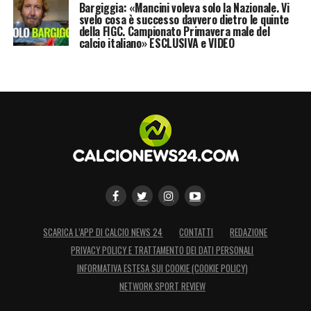
Bargiggia: «Mancini voleva solo la Nazionale. Vi
svelo cosa è successo davvero dietro le quinte
della FIGC. Campionato Primavera male del
calcio italiano» ESCLUSIVA e VIDEO
SCARICA L’APP DI CALCIO NEWS 24
CONTATTI
REDAZIONE
PRIVACY POLICY E TRATTAMENTO DEI DATI PERSONALI
INFORMATIVA ESTESA SUI COOKIE (COOKIE POLICY)
NETWORK SPORT REVIEW