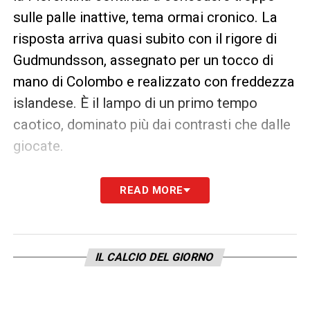
sulle palle inattive, tema ormai cronico. La
risposta arriva quasi subito con il rigore di
Gudmundsson, assegnato per un tocco di
mano di Colombo e realizzato con freddezza
islandese. È il lampo di un primo tempo
caotico, dominato più dai contrasti che dalle
giocate.
La ripresa si apre con un episodio che pesa.
READ MORE
Ranieri manca il pallone e lo tocca col
braccio, Guida concede rigore al Genoa ma
De Gea si distende e para Colombo, tenendo
IL CALCIO DEL GIORNO
la squadra in vita. Cinque minuti più tardi la
Fiorentina trova il vantaggio grazie alla
combinazione più pulita della sua serata: