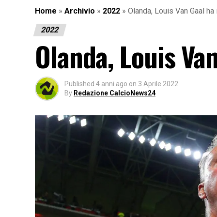
Home
»
Archivio
»
2022
»
Olanda, Louis Van Gaal ha i
2022
Olanda, Louis Van
Published
4 anni ago
on
3 Aprile 2022
By
Redazione CalcioNews24