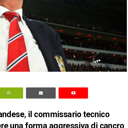
olandese, il commissario tecnico
vere una forma aggressiva di cancro