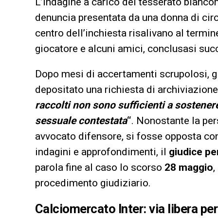
L’indagine a carico del tesserato biancon
denuncia presentata da una donna di cir
centro dell’inchiesta risalivano al termin
giocatore e alcuni amici, conclusasi succ
Dopo mesi di accertamenti scrupolosi, g
depositato una richiesta di archiviazio
raccolti non sono sufficienti a sostenere
sessuale contestata
“
. Nonostante la per
avvocato difensore, si fosse opposta con 
indagini e approfondimenti, il
giudice per
parola fine al caso lo scorso
28 maggio
,
procedimento giudiziario.
Calciomercato Inter: via libera per 