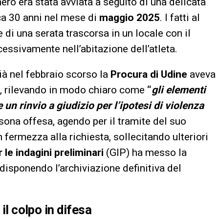
ero era stata avviata a seguito di una delicata
ca 30 anni nel mese di
maggio 2025
. I fatti al
e di una serata trascorsa in un locale con il
essivamente nell’abitazione dell’atleta.
ià nel febbraio scorso la
Procura di Udine
aveva
ne, rilevando in modo chiaro come
“
gli elementi
 un rinvio a giudizio per l’ipotesi di violenza
sona offesa, agendo per il tramite del suo
fermezza alla richiesta, sollecitando ulteriori
 le indagini preliminari
(GIP) ha messo la
 disponendo l’archiviazione definitiva del
il colpo in difesa