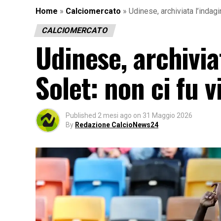
Home
»
Calciomercato
»
Udinese, archiviata l’indag
CALCIOMERCATO
Udinese, archivi
Solet: non ci fu 
Published
2 mesi ago
on
31 Maggio 2026
By
Redazione CalcioNews24