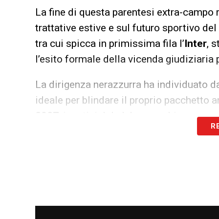
La fine di questa parentesi extra-campo 
trattative estive e sul futuro sportivo de
tra cui spicca in primissima fila l’
Inter
, 
l’esito formale della vicenda giudiziaria
La dirigenza nerazzurra ha individuato da
ideale per blindare il proprio pacchetto a
2027
, i vertici del club meneghino sono 
R
per cercare di acquistarlo. Senza più le 
valutazioni e gli investimenti societari, l
l’obiettivo Solet è quantomai concreto e 
colori.
LA PLAYLIST DELLE NOSTRE TOP NEW