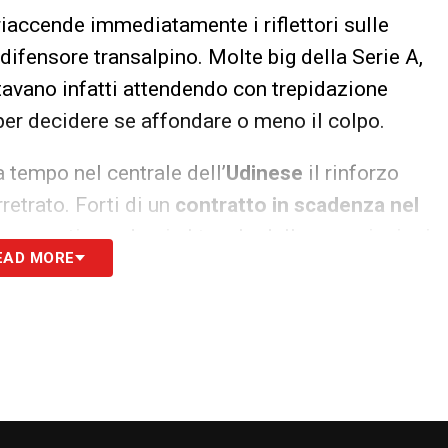
riaccende immediatamente i riflettori sulle
l difensore transalpino. Molte big della Serie A,
stavano infatti attendendo con trepidazione
 per decidere se affondare o meno il colpo.
 tempo nel centrale dell’
Udinese
il rinforzo
rretrato. Forti di un
contratto in scadenza nel
ora pronti a sedersi al tavolo delle negoziazioni
EAD MORE
pesanti incognite processuali a frenare le
’assalto delle big è ufficialmente partito:
il suo futuro potrebbe presto tingersi di nuovi
S