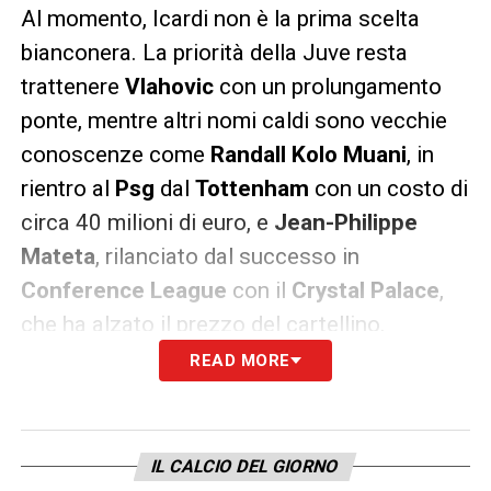
Al momento, Icardi non è la prima scelta
bianconera. La priorità della Juve resta
trattenere
Vlahovic
con un prolungamento
ponte, mentre altri nomi caldi sono vecchie
conoscenze come
Randall Kolo Muani
, in
rientro al
Psg
dal
Tottenham
con un costo di
circa 40 milioni di euro, e
Jean-Philippe
Mateta
, rilanciato dal successo in
Conference League
con il
Crystal Palace
,
che ha alzato il prezzo del cartellino.
READ MORE
Ultime notizie Calciomercato LIVE: tutte le
novità del giorno
IL CALCIO DEL GIORNO
Qualora i primi obiettivi dovessero sfuggire,