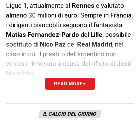
Ligue 1, attualmente al
Rennes
e valutato
almeno 30 milioni di euro. Sempre in Francia,
i dirigenti biancoblù seguono il fantasista
Matias Fernandez-Pardo
del
Lille
, possibile
sostituto di
Nico Paz
del
Real Madrid
, nel
caso in cui il prestito dell’argentino non
venisse rinnovato a causa del rifiuto di
José
Mourinho
.
READ MORE
Con questi obiettivi di mercato, il Como
punta a consolidare la squadra in vista della
stagione europea, cercando giocatori capaci
IL CALCIO DEL GIORNO
di garantire rendimento immediato e talento
per affrontare al meglio la Champions
League.