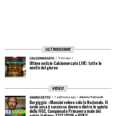
LA PLAYLIST DELLE NOSTRE TOP NEWS
ULTIMISSIME
9 ore ago
CALCIOMERCATO
Ultime notizie Calciomercato LIVE: tutte le
novità del giorno
VIDEO
1 settimana ago
Alberto Petrosilli
HANNO DETTO
Bargiggia: «Mancini voleva solo la Nazionale. Vi
svelo cosa è successo davvero dietro le quinte
della FIGC. Campionato Primavera male del
calcio italiano» ESCLUSIVA e VIDEO