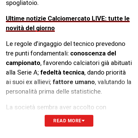
spogliatoio.
Ultime notizie Calciomercato LIVE: tutte le
novità del giorno
Le regole d’ingaggio del tecnico prevedono
tre punti fondamentali:
conoscenza del
campionato
, favorendo calciatori già abituati
alla Serie A;
fedeltà tecnica
, dando priorità
ai suoi ex allievi;
fattore umano
, valutando la
personalità prima delle statistiche.
La società sembra aver accolto con
convinzione questa inversione di rotta
READ MORE
rispetto allo shopping internazionale della
scorsa estate. Tra i nomi in cima alla lista ci