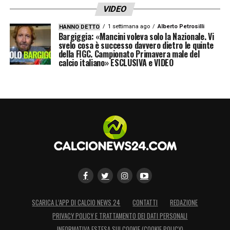
VIDEO
loro contributo.
1 settimana ago
Alberto Petrosilli
HANNO DETTO
Bargiggia: «Mancini voleva solo la Nazionale. Vi
svelo cosa è successo davvero dietro le quinte
LA PLAYLIST DELLE NOSTRE TOP NEWS
della FIGC. Campionato Primavera male del
calcio italiano» ESCLUSIVA e VIDEO
SCARICA L’APP DI CALCIO NEWS 24
CONTATTI
REDAZIONE
PRIVACY POLICY E TRATTAMENTO DEI DATI PERSONALI
INFORMATIVA ESTESA SUI COOKIE (COOKIE POLICY)