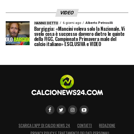
dell’indagine.
VIDEO
6 giorni ago
Alberto Petrosilli
HANNO DETTO
Bargiggia: «Mancini voleva solo la Nazionale. Vi
svelo cosa è successo davvero dietro le quinte
della FIGC. Campionato Primavera male del
calcio italiano» ESCLUSIVA e VIDEO
SCARICA L’APP DI CALCIO NEWS 24
CONTATTI
REDAZIONE
PRIVACY POLICY E TRATTAMENTO DEI DATI PERSONALI