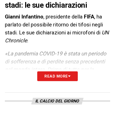
stadi: le sue dichiarazioni
Gianni
Infantino
, presidente della
FIFA
, ha
parlato del possibile ritorno dei tifosi negli
stadi. Le sue dichiarazioni ai microfoni di
UN
Chronicle
.
«La pandemia COVID-19 è stata un periodo
di sofferenza e di perdite senza precedenti
nel mondo intero. Prima di tutto per la
READ MORE
tragica perdita di persone care che tanti
hanno subito. Abbiamo anche perso in gran
parte la nostra vita sociale e l’interazione
umana, comprese le attività quotidiane
IL CALCIO DEL GIORNO
come partecipare o assistere a una partita