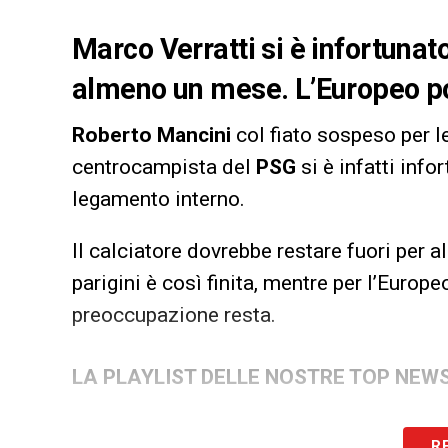
Marco Verratti si è infortunato
almeno un mese. L’Europeo po
Roberto Mancini
col fiato sospeso per l
centrocampista del
PSG
si è infatti inf
legamento interno.
Il calciatore dovrebbe restare fuori per 
parigini è così finita, mentre per l’Euro
preoccupazione resta.
LA PLAYLIST DELLE NOSTRE TOP NEW
R