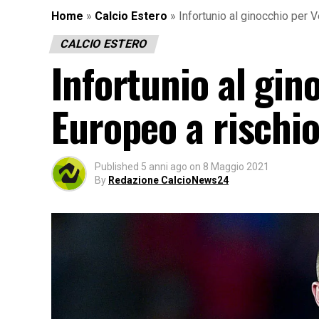
Home
»
Calcio Estero
»
Infortunio al ginocchio per V
CALCIO ESTERO
Infortunio al gin
Europeo a rischi
Published
5 anni ago
on
8 Maggio 2021
By
Redazione CalcioNews24