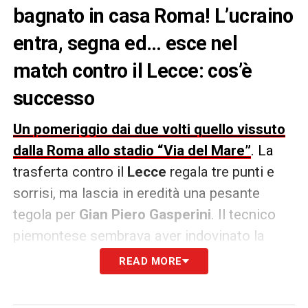
bagnato in casa Roma! L’ucraino
entra, segna ed… esce nel
match contro il Lecce: cos’è
successo
Un pomeriggio dai due volti quello vissuto
dalla Roma allo stadio “Via del Mare”
. La
trasferta contro il
Lecce
regala tre punti e
sorrisi, ma lascia in eredità una pesante
tegola per
Gian Piero Gasperini
. Il tecnico
piemontese sembrava aver indovinato la
mossa vincente al 60′, richiamando in
READ MORE
panchina un ottimo
Evan Ferguson
(autore
dell’1-0) per gettare nella mischia
Artem