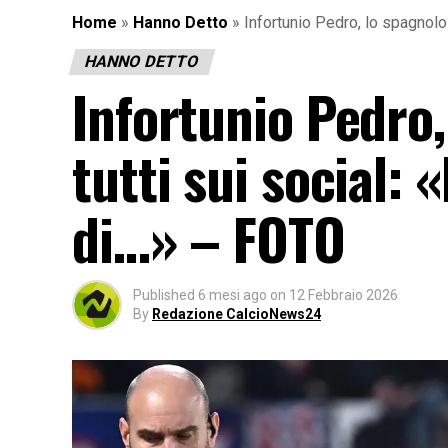
Home
»
Hanno Detto
»
Infortunio Pedro, lo spagnolo
HANNO DETTO
Infortunio Pedro,
tutti sui social:
di…» – FOTO
Published
6 mesi ago
on
12 Febbraio 2026
By
Redazione CalcioNews24