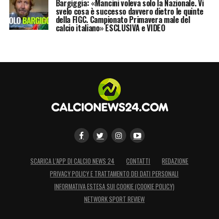
Bargiggia: «Mancini voleva solo la Nazionale. Vi
svelo cosa è successo davvero dietro le quinte
della FIGC. Campionato Primavera male del
calcio italiano» ESCLUSIVA e VIDEO
SCARICA L’APP DI CALCIO NEWS 24
CONTATTI
REDAZIONE
PRIVACY POLICY E TRATTAMENTO DEI DATI PERSONALI
INFORMATIVA ESTESA SUI COOKIE (COOKIE POLICY)
NETWORK SPORT REVIEW