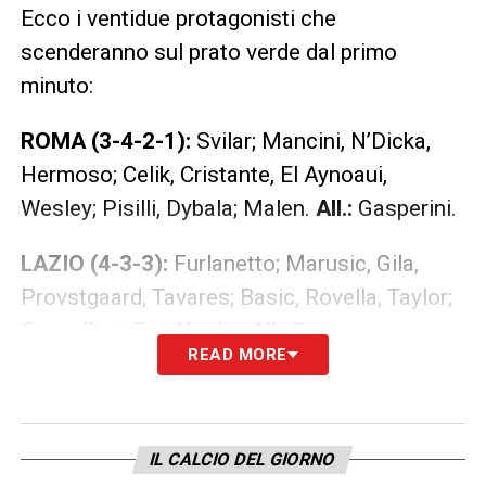
Ecco i ventidue protagonisti che
scenderanno sul prato verde dal primo
minuto:
ROMA (3-4-2-1):
Svilar; Mancini, N’Dicka,
Hermoso; Celik, Cristante, El Aynoaui,
Wesley; Pisilli, Dybala; Malen.
All.:
Gasperini.
LAZIO (4-3-3):
Furlanetto; Marusic, Gila,
Provstgaard, Tavares; Basic, Rovella, Taylor;
Cancellieri, Dia, Noslin.
All.
: Sarri.
READ MORE
LA PLAYLIST DELLE NOSTRE TOP NEWS
IL CALCIO DEL GIORNO