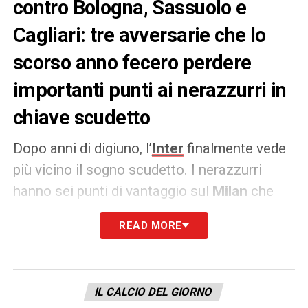
contro Bologna, Sassuolo e
Cagliari: tre avversarie che lo
scorso anno fecero perdere
importanti punti ai nerazzurri in
chiave scudetto
Dopo anni di digiuno, l’
Inter
finalmente vede
più vicino il sogno scudetto. I nerazzurri
hanno sei punti di vantaggio sul
Milan
che
insegue, ma hanno anche un partita in meno;
READ MORE
quella non giocata contro il
Sassuolo
a
causa dei casi Covid che si sono verificati la
scorsa settimana. Un virtuale +9, con dieci
IL CALCIO DEL GIORNO
partite ancora da recuperare, è da