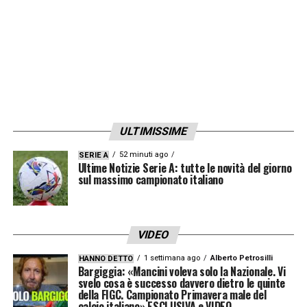
rischia davvero
ULTIMISSIME
52 minuti ago
SERIE A
Ultime Notizie Serie A: tutte le novità del giorno
sul massimo campionato italiano
Il caso che sta facendo più discutere è
VIDEO
quello del portiere. Arrivato tra aspettative
1 settimana ago
Alberto Petrosilli
HANNO DETTO
Bargiggia: «Mancini voleva solo la Nazionale. Vi
alte dopo le stagioni al
Monza
, non avrebbe
svelo cosa è successo davvero dietro le quinte
dato quelle garanzie continue che la
della FIGC. Campionato Primavera male del
calcio italiano» ESCLUSIVA e VIDEO