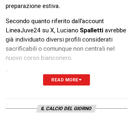
preparazione estiva.
Secondo quanto riferito dall’account
LineaJuve24 su X, Luciano
Spalletti
avrebbe
già individuato diversi profili considerati
sacrificabili o comunque non centrali nel
nuovo corso bianconero.
Tra i nomi che starebbero seriamente
READ MORE
rischiando l’uscita ci sarebbero
Michele
Di
Gregorio,
Khephren
Thuram
, Andrea
Cambiaso
,
Fabio
Miretti
,
Jonathan
David
,
IL CALCIO DEL GIORNO
Lois
Openda
,
Edon
Zhegrova
e Juan
Cabal
.
Da Di Gregorio a Thuram: chi