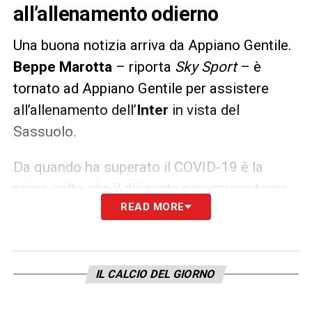
all’allenamento odierno
Una buona notizia arriva da Appiano Gentile.
Beppe Marotta
– riporta
Sky Sport
– è
tornato ad Appiano Gentile per assistere
all’allenamento dell’
Inter
in vista del
Sassuolo.
Da quando ha superato il COVID-19 è la
prima volta che il dirigente nerazzurro torna
READ MORE
al centro sportivo del club.
LA PLAYLIST DELLE NOSTRE TOP NEWS
IL CALCIO DEL GIORNO