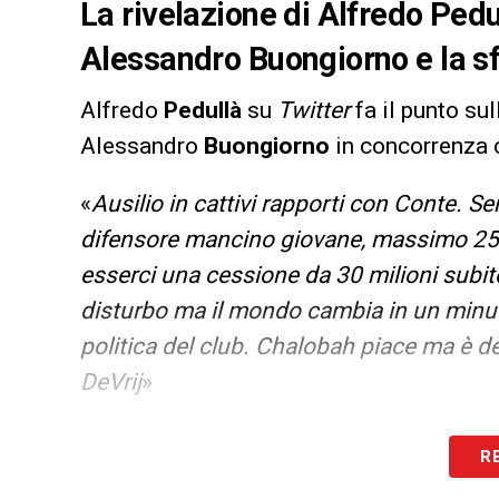
La rivelazione di Alfredo Pedul
Alessandro Buongiorno e la sf
Alfredo
Pedullà
su
Twitter
fa il punto sul
Alessandro
Buongiorno
in concorrenza 
«
Ausilio in cattivi rapporti con Conte. 
difensore mancino giovane, massimo 25
esserci una cessione da 30 milioni subit
disturbo ma il mondo cambia in un minu
politica del club. Chalobah piace ma è d
DeVrij
»
LA PLAYLIST DELLE NOSTRE TOP NEW
R