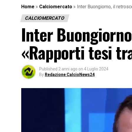
Home
»
Calciomercato
»
Inter Buongiorno, il retrosc
CALCIOMERCATO
Inter Buongiorno,
«Rapporti tesi tr
Published
2 anni ago
on
4 Luglio 2024
By
Redazione CalcioNews24