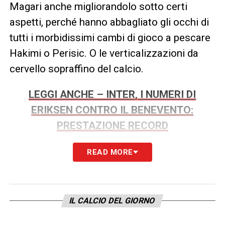
Magari anche migliorandolo sotto certi
aspetti, perché hanno abbagliato gli occhi di
tutti i morbidissimi cambi di gioco a pescare
Hakimi o Perisic. O le verticalizzazioni da
cervello sopraffino del calcio.
LEGGI ANCHE – INTER, I NUMERI DI
ERIKSEN CONTRO IL BENEVENTO:
PRESTAZIONE RECORD
Ma le qualità tecniche dell’ex Tottenham
READ MORE
nessuno avrebbe mai potuto metterle in
dubbio. Ciò che ha lasciato non pochi punti di
domanda in questo anno nerazzurro è stato
IL CALCIO DEL GIORNO
soprattutto il suo atteggiamento mentale.