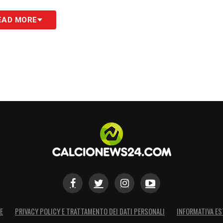
tti. L’assenza di Thuram diventa così un banco di
EAD MORE
a squadra di adattarsi, di “cambiare registro
na necessità che si trasforma in un esame per
ande squadra.
S
E
PRIVACY POLICY E TRATTAMENTO DEI DATI PERSONALI
INFORMATIVA ES