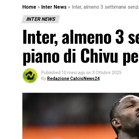
Home
»
Inter News
»
Inter, almeno 3 settimane senza
INTER NEWS
Inter, almeno 3 
piano di Chivu pe
Published
10 mesi ago
on
3 Ottobre 2025
By
Redazione CalcioNews24