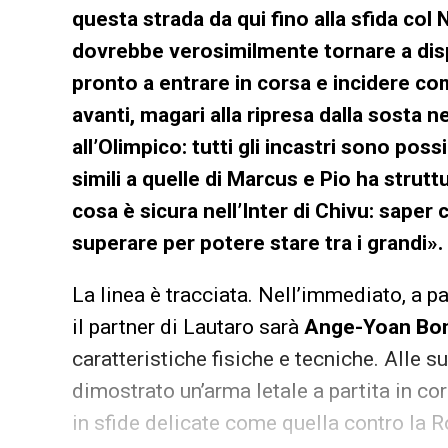
questa strada da qui fino alla sfida co
dovrebbe verosimilmente tornare a dis
pronto a entrare in corsa e incidere co
avanti, magari alla ripresa dalla sosta n
all’Olimpico: tutti gli incastri sono poss
simili a quelle di Marcus e Pio ha strut
cosa è sicura nell’Inter di Chivu: saper
superare per potere stare tra i grandi».
La linea è tracciata. Nell’immediato, a p
il partner di Lautaro sarà
Ange-Yoan Bo
caratteristiche fisiche e tecniche. Alle s
dimostrato un’arma letale a partita in co
in sfide delicate come quella contro la 