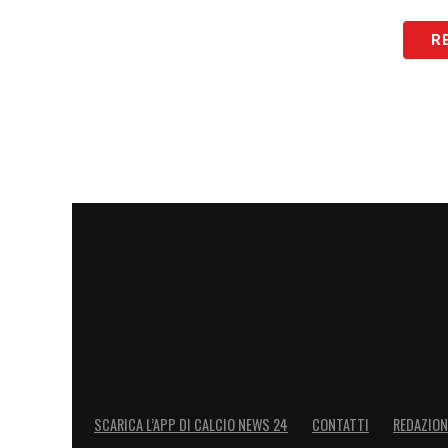
Chivu chiede versatilità e prontezza a tu
R
prova per i giovani e per la capacità dell
tattico”, come vuole il suo allenatore. U
dimostrare di essere, veramente, una gr
LA PLAYLIST DELLE NOSTRE TOP NEW
SCARICA L’APP DI CALCIO NEWS 24
CONTATTI
REDAZION