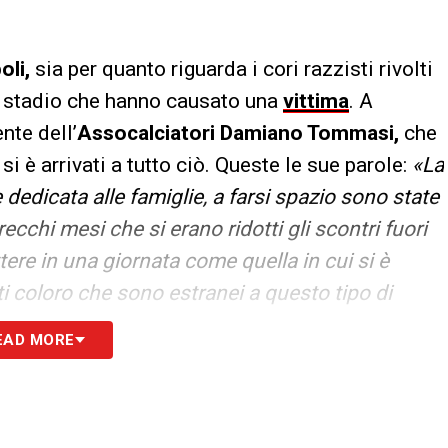
oli,
sia per quanto riguarda i cori razzisti rivolti
lo stadio che hanno causato una
vittima
. A
nte dell’
Assocalciatori
Damiano Tommasi,
che
si è arrivati a tutto ciò. Queste le sue parole:
«La
edicata alle famiglie, a farsi spazio sono state
ecchi mesi che si erano ridotti gli scontri fuori
tere in una giornata come quella in cui si è
tti coloro che sono estranei a questo tipo di
EAD MORE
S