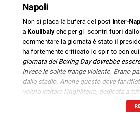
Napoli
Non si placa la bufera del post
Inter-Nap
a
Koulibaly
che per gli scontri fuori dal
commentare la giornata è stato il preside
ha fortemente criticato lo spirito con cui 
giornata del Boxing Day dovrebbe essere d
invece le solite frange violente. Erano par
dallo stadio. Anche questo deve far riflet
voluto imitare l’Inghilterra, dedicata a tu
eventi».
R
LA PLAYLIST DELLE NOSTRE TOP NEW