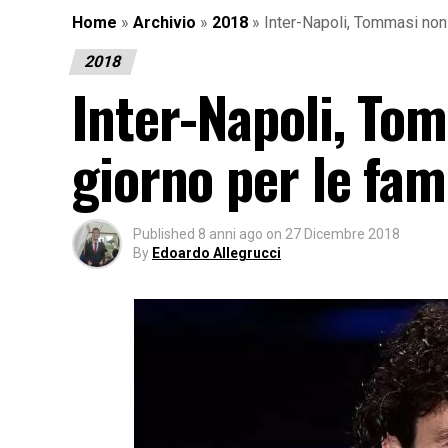
Home
»
Archivio
»
2018
»
Inter-Napoli, Tommasi non 
2018
Inter-Napoli, Tom
giorno per le fam
Published
8 anni ago
on
27 Dicembre 2018
By
Edoardo Allegrucci