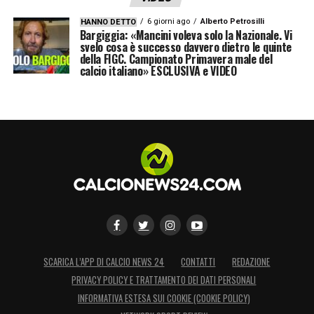
6 giorni ago
Alberto Petrosilli
HANNO DETTO
Bargiggia: «Mancini voleva solo la Nazionale. Vi
svelo cosa è successo davvero dietro le quinte
della FIGC. Campionato Primavera male del
calcio italiano» ESCLUSIVA e VIDEO
SCARICA L’APP DI CALCIO NEWS 24
CONTATTI
REDAZIONE
PRIVACY POLICY E TRATTAMENTO DEI DATI PERSONALI
INFORMATIVA ESTESA SUI COOKIE (COOKIE POLICY)