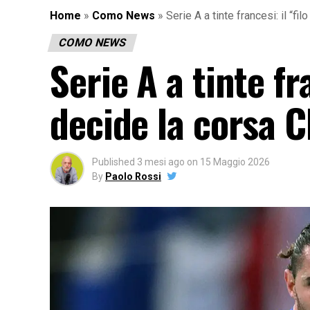
Home
»
Como News
»
Serie A a tinte francesi: il “f
COMO NEWS
Serie A a tinte fr
decide la corsa 
Published
3 mesi ago
on
15 Maggio 2026
By
Paolo Rossi