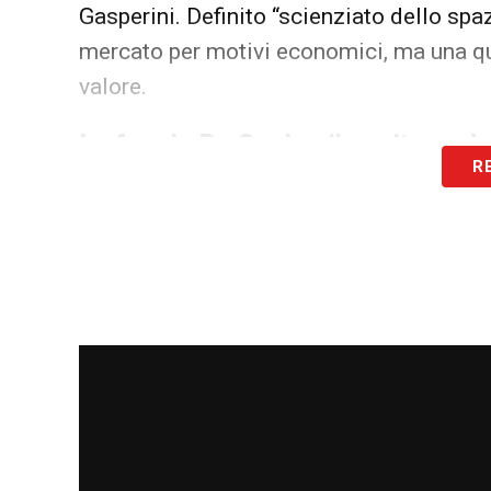
Gasperini. Definito “scienziato dello spaz
mercato per motivi economici, ma una qu
valore.
La favola Da Cunha: il capitano d
R
La sorpresa più bella arriva dal lago.
Luc
Loira, ha trovato
la sua dimensione idea
ala a centrocampista centrale, Da Cunha 
con undici Da Cunha», ha dichiarato il s
patria, il Marsiglia ha provato a riportarl
Como ha blindato il suo leader. Ora, il “f
sua crescita direttamente sul palcosceni
Champions.