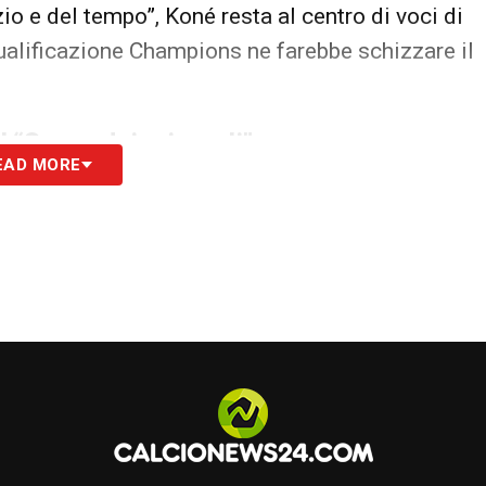
io e del tempo”, Koné resta al centro di voci di
alificazione Champions ne farebbe schizzare il
el “Como dei miracoli”
EAD MORE
as Da Cunha
, capitano del Como nato nella
le sotto la guida di Cesc Fabregas
. Spostato da
è diventato l’anima della squadra. «Giocherei
uo allenatore. Dopo essere stato snobbato in
o in Francia con un’offerta da 20 milioni, ma il
rancese di origini portoghesi” punta a mostrare la
co dell’Europa League o, chissà, della