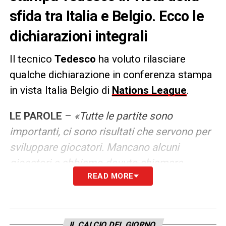
sfida tra Italia e Belgio. Ecco le
dichiarazioni integrali
Il tecnico
Tedesco
ha voluto rilasciare
qualche dichiarazione in conferenza stampa
in vista Italia Belgio di
Nations League
.
LE PAROLE
–
«Tutte le partite sono
importanti, ci sono risultati che servono per
sviluppare giocatori. Mancano alcuni
giocatori e abbiamo dovuto chiamare
READ MORE
giovani, è difficile però preparare una partita
senza essere concentrati al risultato. Tutto
ciò che abbiamo fatto in ritiro è finalizzato
anche al risultato, ma vogliamo vedere
IL CALCIO DEL GIORNO