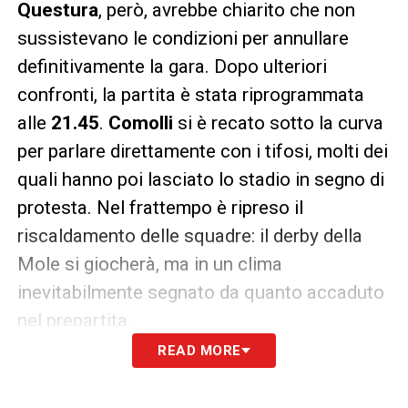
Questura
, però, avrebbe chiarito che non
sussistevano le condizioni per annullare
definitivamente la gara. Dopo ulteriori
confronti, la partita è stata riprogrammata
alle
21.45
.
Comolli
si è recato sotto la curva
per parlare direttamente con i tifosi, molti dei
quali hanno poi lasciato lo stadio in segno di
protesta. Nel frattempo è ripreso il
riscaldamento delle squadre: il derby della
Mole si giocherà, ma in un clima
inevitabilmente segnato da quanto accaduto
nel prepartita.
READ MORE
LA PLAYLIST DELLE NOSTRE TOP NEWS