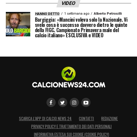
VIDEO
1 settimana ago
Alberto Petrosilli
HANNO DETTO
Bargiggia: «Mancini voleva solo la Nazionale. Vi
svelo cosa è successo davvero dietro le quinte
della FIGC. Campionato Primavera male del
calcio italiano» ESCLUSIVA e VIDEO
SCARICA L’APP DI CALCIO NEWS 24
CONTATTI
REDAZIONE
PRIVACY POLICY E TRATTAMENTO DEI DATI PERSONALI
INFORMATIVA ESTESA SUI COOKIE (COOKIE POLICY)