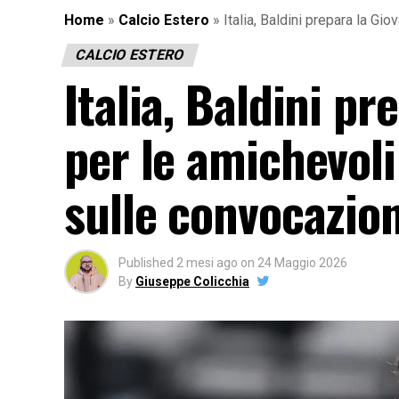
Home
»
Calcio Estero
»
Italia, Baldini prepara la Gi
CALCIO ESTERO
Italia, Baldini p
per le amichevoli
sulle convocazion
Published
2 mesi ago
on
24 Maggio 2026
By
Giuseppe Colicchia