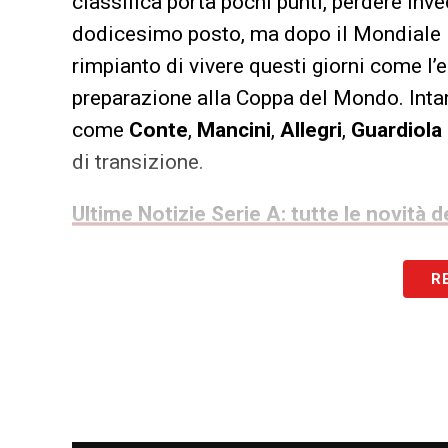
classifica porta pochi punti, perdere inve
dodicesimo posto, ma dopo il Mondiale l
rimpianto di vivere questi giorni come 
preparazione alla Coppa del Mondo. Intant
come
Conte
,
Mancini
,
Allegri
,
Guardiola
di transizione.
Ultime Notizie Serie A: tutte le novità
Italia, la possibile lista di Baldi
R
La squadra sarà una formazione «mista». 
Gianluigi Donnarumma
, pronto a propor
pescare dalla Nazionale maggiore soltan
Palestra
,
Esposito
e
Pisilli
. La base sarà
Bartesaghi
,
Ahanor
,
Ndour
,
Casadei
,
Ko