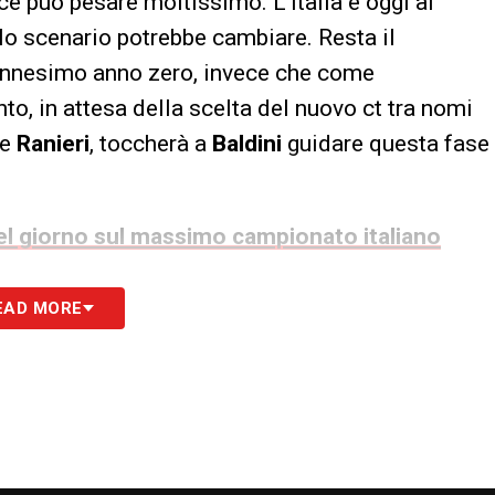
ce può pesare moltissimo. L’Italia è oggi al
o scenario potrebbe cambiare. Resta il
l’ennesimo anno zero, invece che come
o, in attesa della scelta del nuovo ct tra nomi
e
Ranieri
, toccherà a
Baldini
guidare questa fase
 del giorno sul massimo campionato italiano
ni: da Donnarumma a Inacio
EAD MORE
Dopo la telefonata ricevuta ad aprile da
si come capitano,
Baldini
avrebbe deciso di
to elementi ancora in età da Under 21, come
 composta da giovani pronti al salto:
Kayode
,
leosho
e il diciottenne
Samuele Inacio
, oggi al