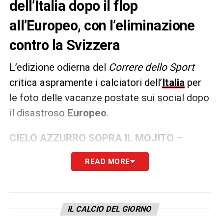
dell’Italia dopo il flop
all’Europeo, con l’eliminazione
contro la Svizzera
L’edizione odierna del
Correre dello Sport
critica aspramente i calciatori dell’
Italia
per
le foto delle vacanze postate sui social dopo
il disastroso
Europeo
.
CIELO AZZURRO SOPRA IL MOJITO
–
«Hanno capito al volo. D’altra parte, quando
READ MORE
hai a che fare con gente sveglia e sensibile,
non servono tante parole. Era il giorno dopo
la memorabile umiliazione subita dalla
IL CALCIO DEL GIORNO
Svizzera, al momento del rompete le righe in