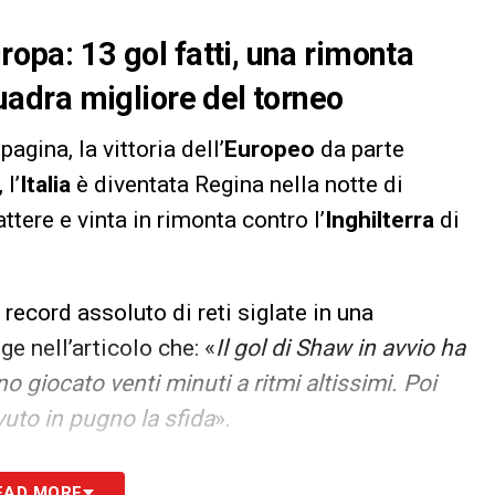
ropa: 13 gol fatti, una rimonta
squadra migliore del torneo
agina, la vittoria dell’
Europeo
da parte
 l’
Italia
è diventata Regina nella notte di
ttere e vinta in rimonta contro l’
Inghilterra
di
 record assoluto di reti siglate in una
e nell’articolo che: «
Il gol di Shaw in avvio ha
no giocato venti minuti a ritmi altissimi. Poi
vuto in pugno la sfida
».
S
EAD MORE