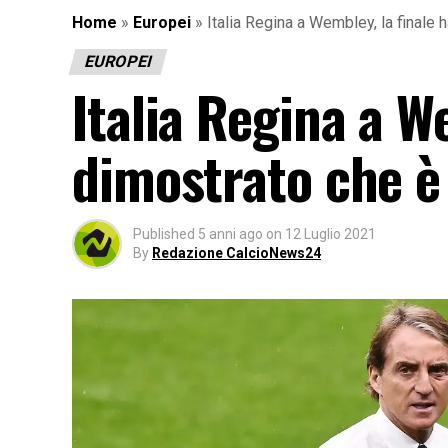
Home
»
Europei
»
Italia Regina a Wembley, la finale 
EUROPEI
Italia Regina a W
dimostrato che è 
Published
5 anni ago
on
12 Luglio 2021
By
Redazione CalcioNews24