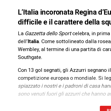
L’Italia incoronata Regina d’Eu
difficile e il carattere della 
La
Gazzetta dello Sport
celebra, in prima p
dell’
Italia
. Come sottolineato dalla rosea,
Wembley, al termine di una partita di cara
Southgate.
Con 13 gol segnati, gli Azzurri segnano il
competizione europea o mondiale. Si legg
spiazzato i nostri e i padroni di casa han
sono venuti fuori gli azzurri che hanno a
LA PLAYLIST DELLE NOSTRE TOP NEW
R