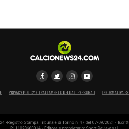
ssono fare la differenza è un calciatore che ci
bbraccio di una vittoria importantissima che
iana dove noi dobbiamo andare a prenderci delle
e Mancini a fine partita
».
S
E
PRIVACY POLICY E TRATTAMENTO DEI DATI PERSONALI
INFORMATIVA ES
4 -Registro Stampa Tribunale di Torino n. 47 del 07/09/2021 - Iscritt
P.I.11028660014 - Editore e proprietario: Sport Review s.r.l.