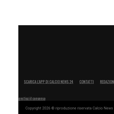
in una partita dove il fisico e la forza po
può dare una mano
».
RICORDO DELLA FINALE
– «
E’ stato l’a
rimarrà nella storia della nazionale ital
cose indelebili come l’abbraccio di Vialli 
LA PLAYLIST DELLE NOSTRE TOP NEW
SCARICA L’APP DI CALCIO NEWS 24
CONTATTI
REDAZION
gestisci il consenso
Copyright 2026 © riproduzione riservata Calcio News 2