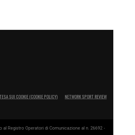
TESA SUI COOKIE (COOKIE POLICY)
NETWORK SPORT REVIEW
o al Registro Operatori di Comunicazione al n. 26692 -