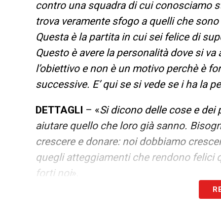
contro una squadra di cui conosciamo stor
trova veramente sfogo a quelli che sono i
Questa è la partita in cui sei felice di supe
Questo è avere la personalità dove si va a
l’obiettivo e non è un motivo perchè è fo
successive. E’ qui se si vede se i ha la p
DETTAGLI
– «
Si dicono delle cose e dei
aiutare quello che loro già sanno. Biso
crescere e donare: noi dobbiamo crescer
quegli atteggiamenti che rendono felici 
forti noi
».
R
UDOGIE
– «
Udogie ha tutto, è soltanto u
campo: deve fare esperienza, ma ha scocc