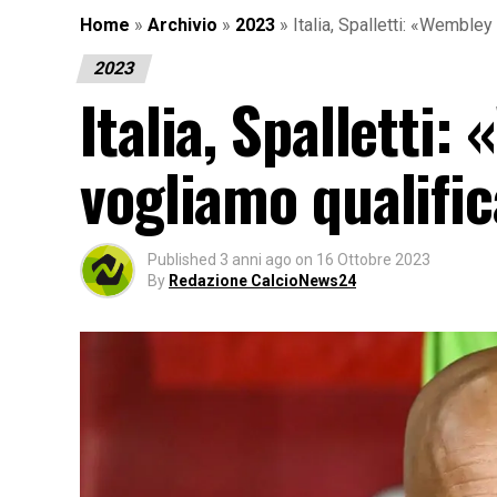
Home
»
Archivio
»
2023
»
Italia, Spalletti: «Wembley
2023
Italia, Spalletti
vogliamo qualific
Published
3 anni ago
on
16 Ottobre 2023
By
Redazione CalcioNews24