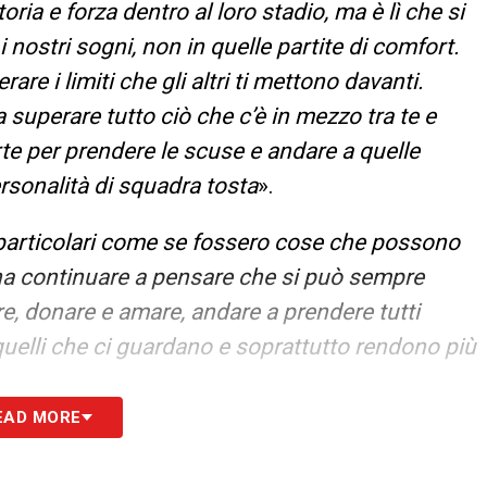
ia e forza dentro al loro stadio, ma è lì che si
 nostri sogni, non in quelle partite di comfort.
rare i limiti che gli altri ti mettono davanti.
 superare tutto ciò che c’è in mezzo tra te e
rte per prendere le scuse e andare a quelle
ersonalità di squadra tosta
».
 particolari come se fossero cose che possono
gna continuare a pensare che si può sempre
e, donare e amare, andare a prendere tutti
quelli che ci guardano e soprattutto rendono più
EAD MORE
n calciatore che deve riconoscere delle cose di
a e motore che gli avanzano anche per gli altri,