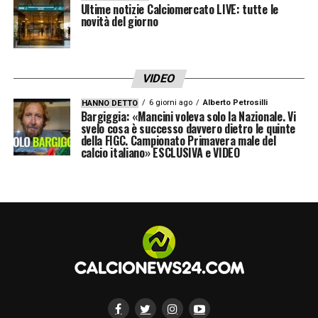
più amato dalla piazza significa dare
Ultime notizie Calciomercato LIVE: tutte le
novità del giorno
continuità e mantenere un legame forte con
l’ambiente.
VIDEO
Il fatto che abbia accettato uno stipendio
6 giorni ago
Alberto Petrosilli
HANNO DETTO
ridotto racconta anche una certa volontà di
Bargiggia: «Mancini voleva solo la Nazionale. Vi
svelo cosa è successo davvero dietro le quinte
restare protagonista a Roma, mettendo il
della FIGC. Campionato Primavera male del
progetto davanti alle offerte
calcio italiano» ESCLUSIVA e VIDEO
economicamente più vantaggiose. In tempi in
cui il senso di appartenenza nel calcio è
sempre più raro, questo dettaglio pesa.
Un’operazione economicamente più
sostenibile
Il nuovo contratto, inoltre, appare più