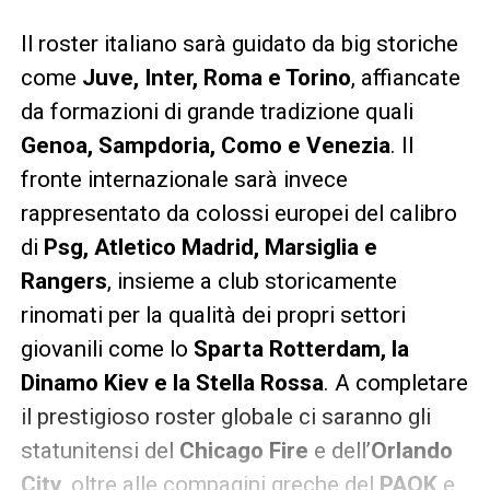
Il roster italiano sarà guidato da big storiche
come
Juve, Inter, Roma e Torino
, affiancate
da formazioni di grande tradizione quali
Genoa, Sampdoria, Como e Venezia
. Il
fronte internazionale sarà invece
rappresentato da colossi europei del calibro
di
Psg, Atletico Madrid, Marsiglia e
Rangers
, insieme a club storicamente
rinomati per la qualità dei propri settori
giovanili come lo
Sparta Rotterdam, la
Dinamo Kiev e la Stella Rossa
. A completare
il prestigioso roster globale ci saranno gli
statunitensi del
Chicago Fire
e dell’
Orlando
City
, oltre alle compagini greche del
PAOK
e