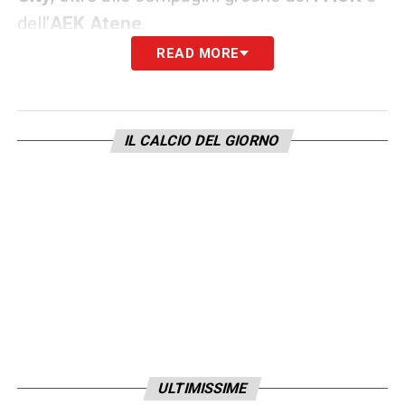
dell’
AEK Atene
.
READ MORE
Le categorie in campo: spazio anche
al calcio femminile
La Torino International Cup si conferma una
IL CALCIO DEL GIORNO
kermesse inclusiva e strutturata, capace di
coprire un’ampia fascia d’età per mostrare
l’evoluzione dei migliori vivai in circolazione.
Per quanto riguarda il settore maschile,
l’evento vedrà ai nastri di partenza le
categorie dall’Under 8 all’Under 16
maschile
, offrendo una vetrina unica dai
primi calci fino alle soglie del calcio
ULTIMISSIME
agonistico.