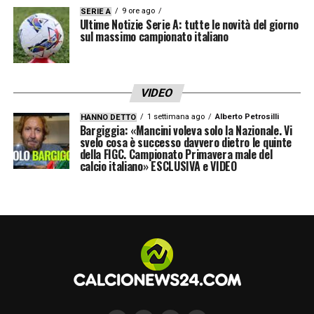
9 ore ago
SERIE A
Ultime Notizie Serie A: tutte le novità del giorno
Un focus importante e in costante crescita
sul massimo campionato italiano
sarà dedicato anche al movimento in rosa,
con lo svolgimento dei tornei per le categorie
Under 15 e Under 17 femminile
, una scelta
VIDEO
organizzativa che certifica l’attenzione del
1 settimana ago
Alberto Petrosilli
HANNO DETTO
Bargiggia: «Mancini voleva solo la Nazionale. Vi
comitato direttivo verso lo sviluppo e la
svelo cosa è successo davvero dietro le quinte
della FIGC. Campionato Primavera male del
valorizzazione del calcio femminile
calcio italiano» ESCLUSIVA e VIDEO
giovanile. Ma non solo. Il torneo promuove
occasioni di incontro tra culture, territori e
persone differenti, valorizzando il ruolo
educativo dello sport e favorendo percorsi di
integrazione crescita e socialità.
Sarà un
torneo inclusivo, con pari opportunità e
partecipazione.