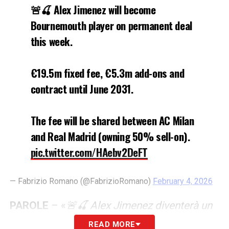
🚨🍒 Alex Jimenez will become
Bournemouth player on permanent deal
this week.
€19.5m fixed fee, €5.3m add-ons and
contract until June 2031.
The fee will be shared between AC Milan
and Real Madrid (owning 50% sell-on).
pic.twitter.com/HAebv2DeFT
— Fabrizio Romano (@FabrizioRomano)
February 4, 2026
PAROLE
– «
🚨🍒 Alex Jimenez diventerà un
giocatore del Bournemouth a titolo definitivo
READ MORE