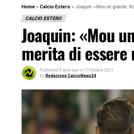
Home
»
Calcio Estero
»
Joaquin: «Mou un grande. K
CALCIO ESTERO
Joaquin: «Mou u
merita di essere
Published
5 anni ago
on
5 Ottobre 2021
By
Redazione CalcioNews24