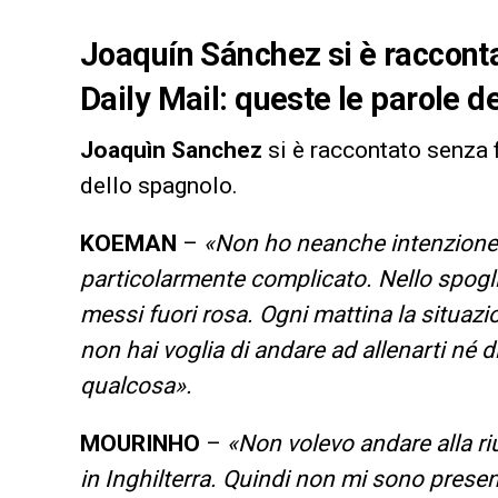
Joaquín Sánchez si è raccontat
Daily Mail: queste le parole d
Joaquìn Sanchez
si è raccontato senza f
dello spagnolo.
KOEMAN
–
«Non ho neanche intenzione 
particolarmente complicato. Nello spoglia
messi fuori rosa. Ogni mattina la situazio
non hai voglia di andare ad allenarti né d
qualcosa».
MOURINHO
–
«Non volevo andare alla ri
in Inghilterra. Quindi non mi sono prese