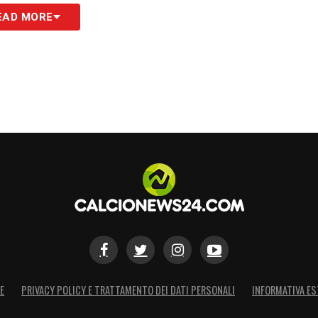
EAD MORE
026: calendario, risultati, classifica
 per la gara di questa sera ✍🏻
twitter.com/p2BSjHdt91
S
E
PRIVACY POLICY E TRATTAMENTO DEI DATI PERSONALI
INFORMATIVA ES