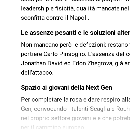
leadership e fisicità, qualità mancate ne
sconfitta contro il Napoli.
Le assenze pesanti e le soluzioni alte
Non mancano però le defezioni: restano f
portiere Carlo Pinsoglio. L’assenza del c
Jonathan David ed Edon Zhegrova, già annu
dell’attacco.
Spazio ai giovani della Next Gen
Per completare la rosa e dare respiro al
Gen, convocando i talenti Scaglia e Rouhi
nel proprio settore giovanile e che potre
per il cammino europeo.