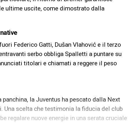
lle ultime uscite, come dimostrato dalla
rnative
uori Federico Gatti, Dušan Vlahović e il terzo
entravanti serbo obbliga Spalletti a puntare su
nciati titolari e chiamati a reggere il peso
la panchina, la Juventus ha pescato dalla Next
. Una scelta che testimonia la fiducia del club
bbe regalare nuove energie in una serata cruciale