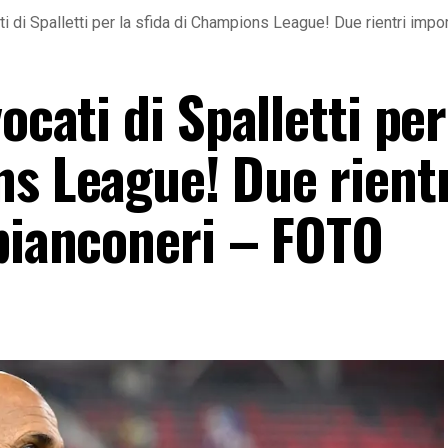
i di Spalletti per la sfida di Champions League! Due rientri impo
ocati di Spalletti per
ns League! Due rient
 bianconeri – FOTO