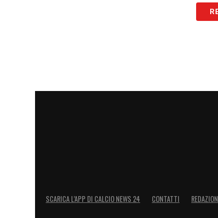
R
LEGGI ANCHE –
Champions League 2025/2
📜 La lista dei convocati
🏆
#JuvePafos
#UCL
pic.
— JuventusFC (@juventusfc)
December 10, 2025
LA PLAYLIST DELLE NOSTRE TOP NEW
SCARICA L’APP DI CALCIO NEWS 24
CONTATTI
REDAZION