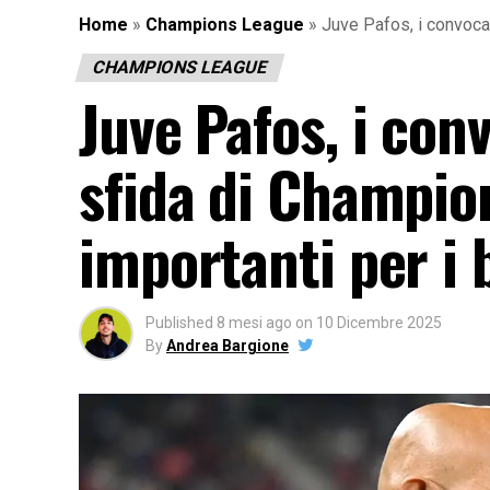
Home
»
Champions League
»
Juve Pafos, i convocat
CHAMPIONS LEAGUE
Juve Pafos, i conv
sfida di Champio
importanti per i
Published
8 mesi ago
on
10 Dicembre 2025
By
Andrea Bargione