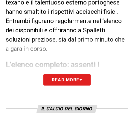
texano e il talentuoso esterno portoghese
hanno smaltito i rispettivi acciacchi fisici.
Entrambi figurano regolarmente nell’elenco
dei disponibili e offriranno a Spalletti
soluzioni preziose, sia dal primo minuto che
a gara in corso.
L’elenco completo: assenti i
lungodegenti
READ MORE
Oltre a Thuram, restano ai box gli attaccanti
Dusan Vlahovic
e
Arkadiusz Milik
, ormai
assenti di lungo corso.
IL CALCIO DEL GIORNO
Di seguito la lista completa dei giocatori a
disposizione per la trasferta di San Siro: