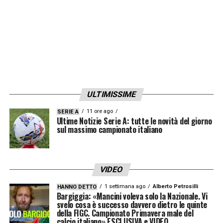
Portieri:
1 Perin, 16 Di Gregorio, 23 Pinsoglio.
Difensori:
2 Holm, 3 Bremer, 4 Gatti, 6 Kelly, 15
Kalulu, 27 Cambiaso, 32 Cabal.
Centrocampisti:
5 Locatelli, 8 Koopmeiners, 17
Adzic, 18 Kostic, 21 Miretti, 22 McKennie.
ULTIMISSIME
Attaccanti:
7 Conceicao, 10 Yildiz, 11 Zhegrova, 13
Boga, 20 Openda, 30 David.
11 ore ago
SERIE A
Ultime Notizie Serie A: tutte le novità del giorno
La squadra è ora in viaggio verso Milano:
sul massimo campionato italiano
questa sera, alle 20:45, la parola passerà al
campo per una sfida che vale un pezzo di
VIDEO
stagione.
1 settimana ago
Alberto Petrosilli
HANNO DETTO
Bargiggia: «Mancini voleva solo la Nazionale. Vi
svelo cosa è successo davvero dietro le quinte
LA PLAYLIST DELLE NOSTRE TOP NEWS
della FIGC. Campionato Primavera male del
calcio italiano» ESCLUSIVA e VIDEO