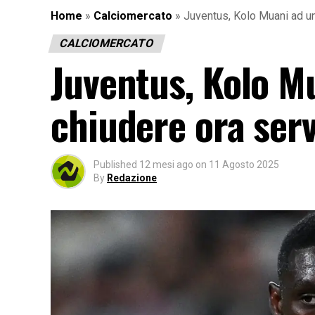
Home
»
Calciomercato
»
Juventus, Kolo Muani ad u
CALCIOMERCATO
Juventus, Kolo M
chiudere ora ser
Published
12 mesi ago
on
11 Agosto 2025
By
Redazione