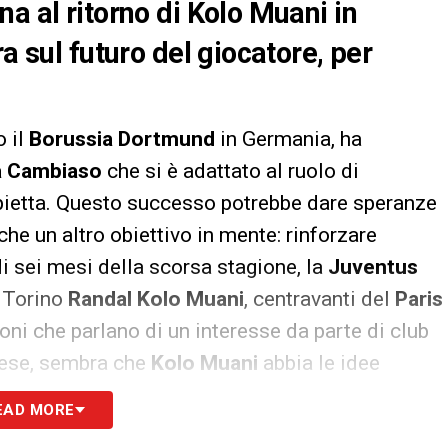
a al ritorno di Kolo Muani in
a sul futuro del giocatore, per
o il
Borussia Dortmund
in Germania, ha
 Cambiaso
che si è adattato al ruolo di
pietta. Questo successo potrebbe dare speranze
che un altro obiettivo in mente: rinforzare
di sei mesi della scorsa stagione, la
Juventus
a Torino
Randal Kolo Muani
, centravanti del
Paris
oni che parlano di un interesse da parte di club
cese, sembra che
Kolo Muani
abbia le idee
in Italia e rivestire la maglia bianconera.
EAD MORE
tti, ha mostrato grande affiatamento con i