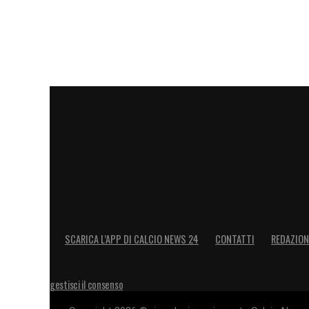
compagni e ha dimostrato una notevole fa
continuare la sua avventura alla
Juve
per
riportato da
La Gazzetta dello Sport
, la
J
massima con il
PSG
per un prestito oner
nel 2026, a cifre che si aggirerebbero tra 
completare l’operazione, la
Juventus
dov
giocatore per fare spazio e coprire l’impo
di
Fabio Miretti
, che potrebbe finire al
Na
League
, e di altri possibili partenti com
bianconera sta dunque valutando diverse 
SCARICA L’APP DI CALCIO NEWS 24
CONTATTI
REDAZION
brevi l’affare Kolo Muani e altre operazio
prepararsi alla nuova stagione.
gestisci il consenso
LA PLAYLIST DELLE NOSTRE TOP NEW