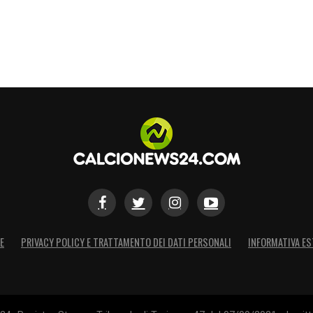
cilità nel segnare, ragion per cui vorrebbe
 affermarsi definitivamente. Secondo quanto
uventus
avrebbe già raggiunto un’intesa di
oso da 10 milioni di euro, con un riscatto fissato
i 30 e i 35 milioni di euro. Tuttavia, per
rebbe prima riuscire a cedere qualche
rto del prestito. Tra i nomi sul mercato, si parla
poli
, di
Nicolò Savona
, cercato dalla
Premier
e
Lloyd Kelly
e
Douglas Luiz
. La dirigenza
possibilità, cercando di concludere in tempi
E
PRIVACY POLICY E TRATTAMENTO DEI DATI PERSONALI
INFORMATIVA ES
ni in uscita per alleggerire il monte ingaggi e
S