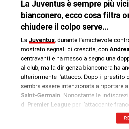
La Juventus è sempre più vicin
bianconero, ecco cosa filtra or
chiudere il colpo serve…
La
Juventus
, durante l’amichevole contr
mostrato segnali di crescita, con
Andrea
centravanti e ha messo a segno una dop
al club, ma la dirigenza bianconera ha an
ulteriormente l’attacco. Dopo il prestito 
sembra essere intenzionata a riportare 
Saint-Germain
. Nonostante le indiscrezi
di
Premier League
per l’attaccante fran
chiare: la sua preferenza sarebbe tornare 
R
Nel suo periodo di prestito dal PSG, infa