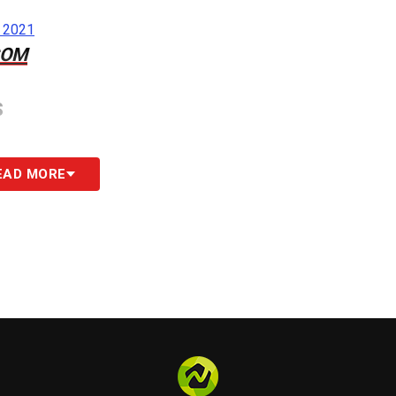
, 2021
COM
S
EAD MORE