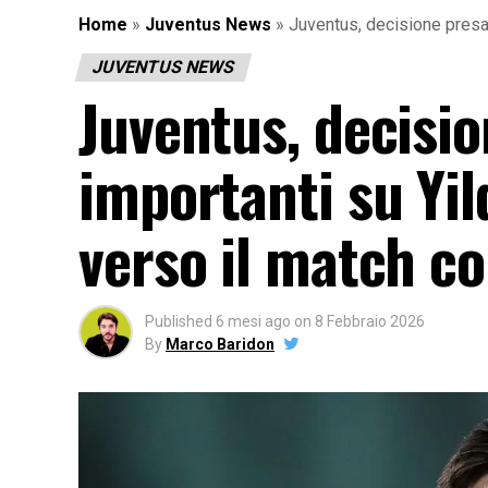
Home
»
Juventus News
»
Juventus, decisione presa:
JUVENTUS NEWS
Juventus, decisio
importanti su Yil
verso il match co
Published
6 mesi ago
on
8 Febbraio 2026
By
Marco Baridon