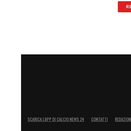
R
Portieri:
Perin (1), Di Gregorio (16), Pinsoglio 
Difensori:
Holm (2), Bremer (3), Gatti (4), Kelly
Centrocampisti:
Locatelli (5), Koopmeiners (8)
Attaccanti:
Conceição (7), Yildiz (10), Zhegrov
LA PLAYLIST DELLE NOSTRE TOP NEW
SCARICA L’APP DI CALCIO NEWS 24
CONTATTI
REDAZION