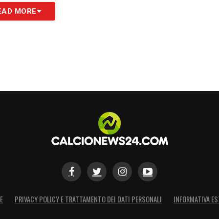
EAD MORE
(23).
 (6), Kalulu (15), Cambiaso (27), Cabal (32).
, Adzic (17), Thuram (19), Miretti (21), McKennie (22).
a (11), Boga (13), Kostic (18), Openda (20), David (30).
S
E
PRIVACY POLICY E TRATTAMENTO DEI DATI PERSONALI
INFORMATIVA ES