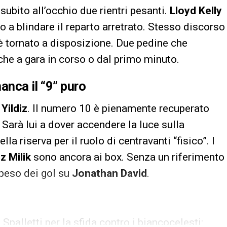
subito all’occhio due rientri pesanti.
Lloyd Kelly
o a blindare il reparto arretrato. Stesso discorso
 è tornato a disposizione. Due pedine che
iche a gara in corso o dal primo minuto.
manca il “9” puro
Yildiz
. Il numero 10 è pienamente recuperato
 Sarà lui a dover accendere la luce sulla
lla riserva per il ruolo di centravanti “fisico”. I
z Milik
sono ancora ai box. Senza un riferimento
l peso dei gol su
Jonathan David
.
 Spalletti per la sfida contro i biancocelesti: