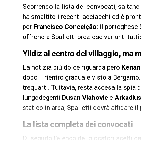
Scorrendo la lista dei convocati, saltano 
ha smaltito i recenti acciacchi ed è pront
per
Francisco Conceição
: il portoghese
offrono a Spalletti preziose varianti tatt
Yildiz al centro del villaggio, ma 
La notizia più dolce riguarda però
Kenan 
dopo il rientro graduale visto a Bergamo.
trequarti. Tuttavia, resta accesa la spia de
lungodegenti
Dusan Vlahovic
e
Arkadius
statico in area, Spalletti dovrà affidare i
La lista completa dei convocati
Di seguito l’elenco dei giocatori scelti da