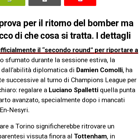
iprova per il ritorno del bomber ma
co di che cosa si tratta. I dettagli
fficialmente il “secondo round” per riportare a
ivo sfumato durante la sessione estiva, la
 dall’abilità diplomatica di
Damien Comolli
, ha
te successive al turno di Champions League per
chiaro: regalare a
Luciano Spalletti
quella punta
parto avanzato, specialmente dopo i mancati
 En-Nesyri.
are a Torino significherebbe ritrovare un
parentesi vissuta finora al
Tottenham
, in