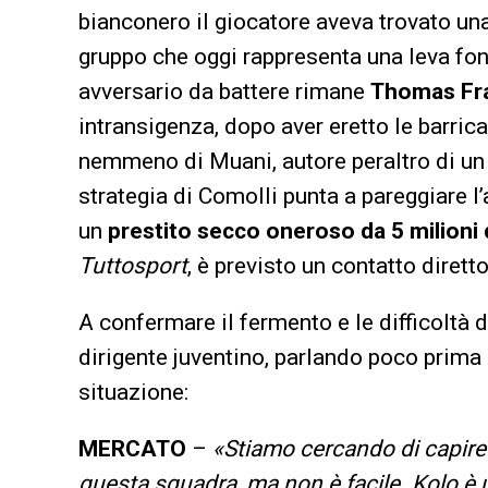
bianconero il giocatore aveva trovato una
gruppo che oggi rappresenta una leva fond
avversario da battere rimane
Thomas Fr
intransigenza, dopo aver eretto le barric
nemmeno di Muani, autore peraltro di un g
strategia di Comolli punta a pareggiare l’
un
prestito secco oneroso da 5 milioni 
Tuttosport
, è previsto un contatto diretto
A confermare il fermento e le difficoltà 
dirigente juventino, parlando poco prima
situazione:
MERCATO
–
«Stiamo cercando di capire 
questa squadra, ma non è facile. Kolo è 