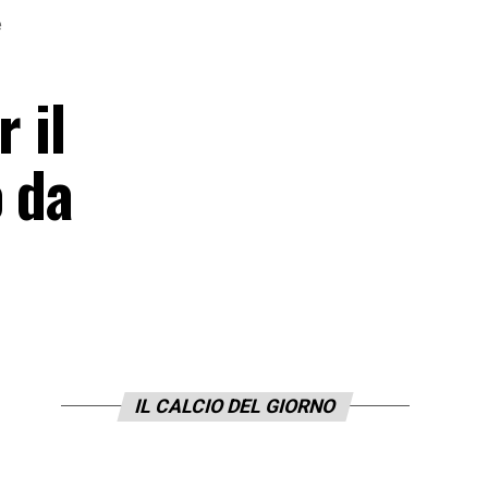
e
 il
o da
IL CALCIO DEL GIORNO