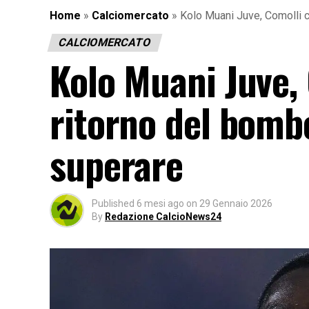
Home
»
Calciomercato
»
Kolo Muani Juve, Comolli ci
CALCIOMERCATO
Kolo Muani Juve, 
ritorno del bomb
superare
Published
6 mesi ago
on
29 Gennaio 2026
By
Redazione CalcioNews24