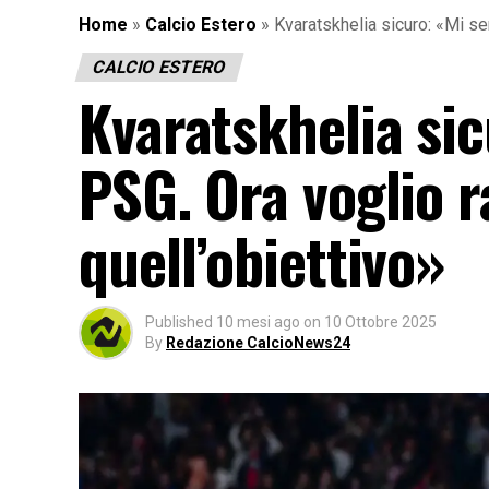
Home
»
Calcio Estero
»
Kvaratskhelia sicuro: «Mi se
CALCIO ESTERO
Kvaratskhelia sic
PSG. Ora voglio 
quell’obiettivo»
Published
10 mesi ago
on
10 Ottobre 2025
By
Redazione CalcioNews24