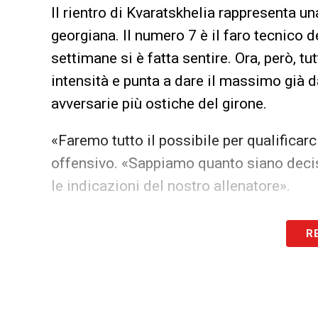
Il rientro di Kvaratskhelia rappresenta u
georgiana. Il numero 7 è il faro tecnico 
settimane si è fatta sentire. Ora, però, tu
intensità e punta a dare il massimo già d
avversarie più ostiche del girone.
«Faremo tutto il possibile per qualificarc
offensivo. «Sappiamo quanto siano decis
le indicazioni del nostro allenatore».
Il suo infortunio aveva destato preoccup
R
stagione sia a livello di club che di nazi
gestito con attenzione il recupero del gi
forzare i tempi.