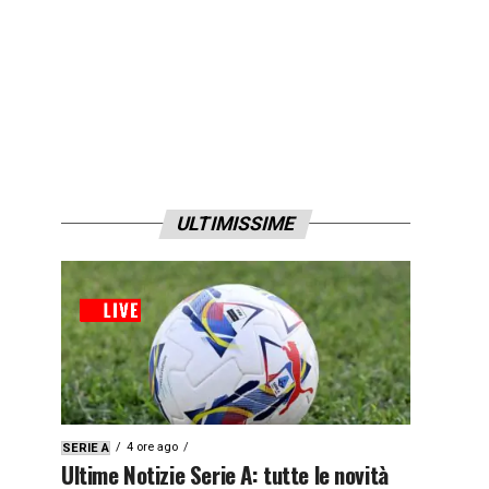
ULTIMISSIME
4 ore ago
SERIE A
Ultime Notizie Serie A: tutte le novità