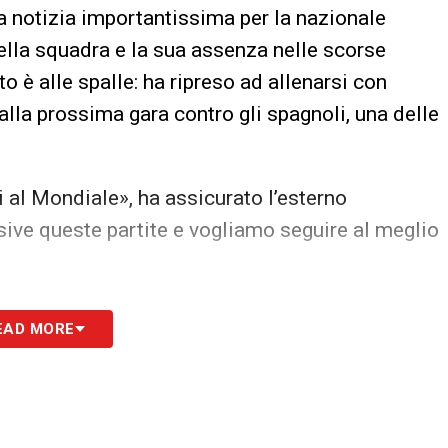
na notizia importantissima per la nazionale
della squadra e la sua assenza nelle scorse
tto è alle spalle: ha ripreso ad allenarsi con
alla prossima gara contro gli spagnoli, una delle
i al Mondiale», ha assicurato l’esterno
ive queste partite e vogliamo seguire al meglio
azioni, anche considerando l’importanza della
EAD MORE
onale. Tuttavia, lo staff medico del PSG ha
ocatore, permettendogli di rientrare senza